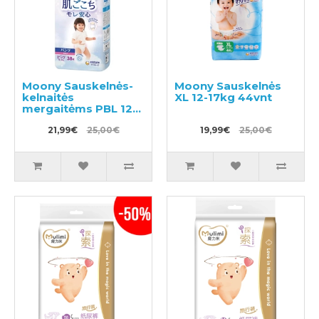
Moony Sauskelnės-
Moony Sauskelnės
kelnaitės
XL 12-17kg 44vnt
mergaitėms PBL 12-
22kg 38vnt
21,99€
25,00€
19,99€
25,00€