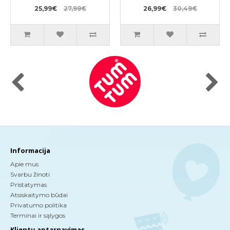
pratinti prie tualeto
kg 64vnt
PL 9-14kg 34vnt
25,99€
27,99€
26,99€
30,49€
Informacija
Apie mus
Svarbu žinoti
Pristatymas
Atsiskaitymo būdai
Privatumo politika
Terminai ir sąlygos
Klientų aptarnavimas