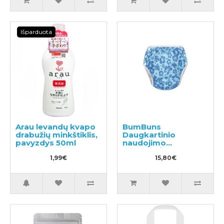
Išparduota
Arau levandų kvapo
BumBuns
drabužių minkštiklis,
Daugkartinio
pavyzdys 50ml
naudojimo
sauskelnės
1,99€
plaukimui ir tualeto
15,80€
mokymui L 14-20kg