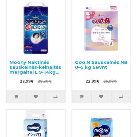
Moony Naktinės
Goo.N Sauskelnės NB
sauskelnės-kelnaitės
0–5 kg 68vnt
mergaitei L 9-14kg
30vnt
22,99€
29,20€
22,99€
25,99€