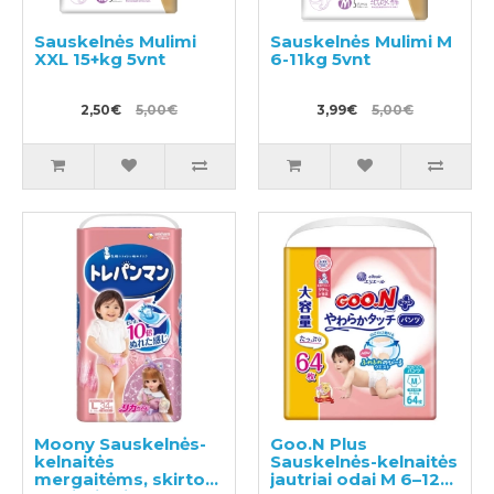
Sauskelnės Mulimi
Sauskelnės Mulimi M
XXL 15+kg 5vnt
6-11kg 5vnt
2,50€
5,00€
3,99€
5,00€
Moony Sauskelnės-
Goo.N Plus
kelnaitės
Sauskelnės-kelnaitės
mergaitėms, skirtos
jautriai odai M 6–12