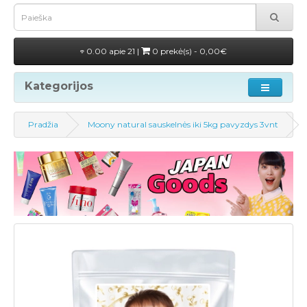
0.00 apie 21 |
0 prekė(s) - 0,00€
Kategorijos
Pradžia
Moony natural sauskelnės iki 5kg pavyzdys 3vnt