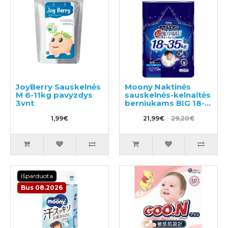
JoyBerry Sauskelnės
Moony Naktinės
M 6-11kg pavyzdys
sauskelnės-kelnaitės
3vnt
berniukams BIG 18-
35kg 12vnt
1,99€
21,99€
29,20€
Išparduota
Bus 08.2026