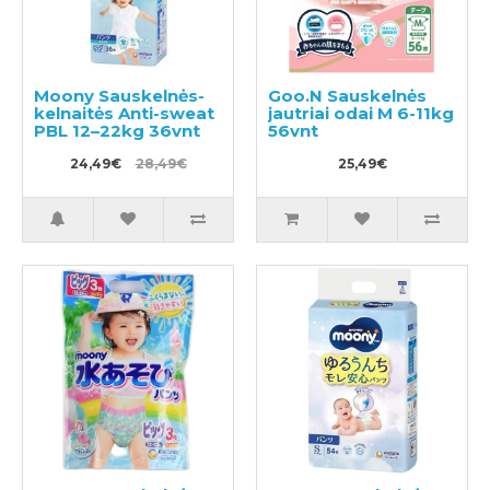
Moony Sauskelnės-
Goo.N Sauskelnės
kelnaitės Anti-sweat
jautriai odai M 6-11kg
PBL 12–22kg 36vnt
56vnt
24,49€
28,49€
25,49€