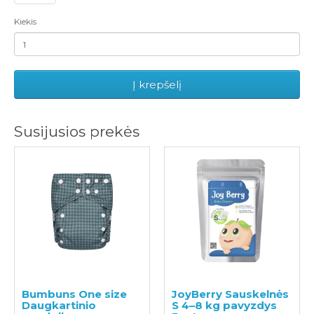
Kiekis
Į krepšelį
Susijusios prekės
Bumbuns One size
JoyBerry Sauskelnės
Daugkartinio
S 4–8 kg pavyzdys