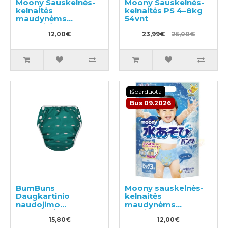
Moony Sauskelnės-
Moony Sauskelnės-
kelnaitės
kelnaitės PS 4–8kg
maudynėms
54vnt
mergaitėms PBL 12-
22kg 3vnt
12,00€
23,99€
25,00€
Išparduota
Bus 09.2026
BumBuns
Moony sauskelnės-
Daugkartinio
kelnaitės
naudojimo
maudynėms
sauskelnės
berniukams PBL 12-
plaukimui ir tualeto
15,80€
22kg 3vnt
12,00€