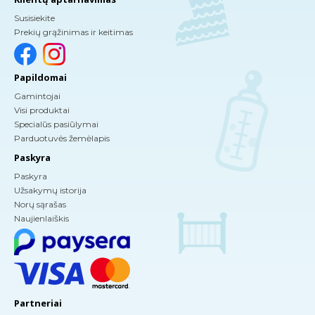
Susisiekite
Prekių grąžinimas ir keitimas
Papildomai
Gamintojai
Visi produktai
Specialūs pasiūlymai
Parduotuvės žemėlapis
Paskyra
Paskyra
Užsakymų istorija
Norų sąrašas
Naujienlaiškis
Partneriai