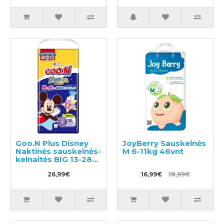
mokymui S 8-11kg
Goo.N Plus Disney
JoyBerry Sauskelnės
Naktinės sauskelnės-
M 6-11kg 46vnt
kelnaitės BIG 13-28
kg 30vnt
26,99€
16,99€
18,99€