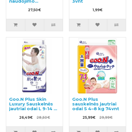
naudojimo
3vnt
sauskelnės
27,50€
1,99€
Goo.N Plus Skin
Goo.N Plus
Luxury Sauskelnės
sauskelnės jautriai
jautriai odai L 9-14 kg
odai S 4–8 kg 74vnt
42vnt
26,49€
28,50€
25,99€
29,99€