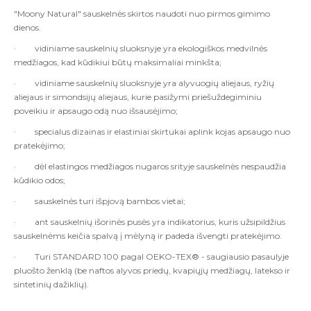
"Moony Natural" sauskelnės skirtos naudoti nuo pirmos gimimo
dienos.
·
vidiniame sauskelnių sluoksnyje yra ekologiškos medvilnės
medžiagos, kad kūdikiui būtų maksimaliai minkšta;
·
vidiniame sauskelnių sluoksnyje yra alyvuogių aliejaus, ryžių
aliejaus ir simondsijų aliejaus, kurie pasižymi priešuždegiminiu
poveikiu ir apsaugo odą nuo išsausėjimo;
·
specialus dizainas ir elastiniai skirtukai aplink kojas apsaugo nuo
pratekėjimo;
·
dėl elastingos medžiagos nugaros srityje sauskelnės nespaudžia
kūdikio odos;
·
sauskelnės turi išpjovą bambos vietai;
·
ant sauskelnių išorinės pusės yra indikatorius, kuris užsipildžius
sauskelnėms keičia spalvą į mėlyną ir padeda išvengti pratekėjimo.
·
Turi STANDARD 100 pagal OEKO-TEX® - saugiausio pasaulyje
pluošto ženklą (be naftos alyvos priedų, kvapiųjų medžiagų, latekso ir
sintetinių dažiklių).