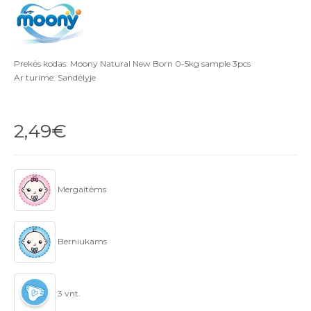
Prekės kodas: Moony Natural New Born 0-5kg sample 3pcs
Ar turime: Sandėlyje
2,49€
Mergaitėms
Berniukams
3 vnt.