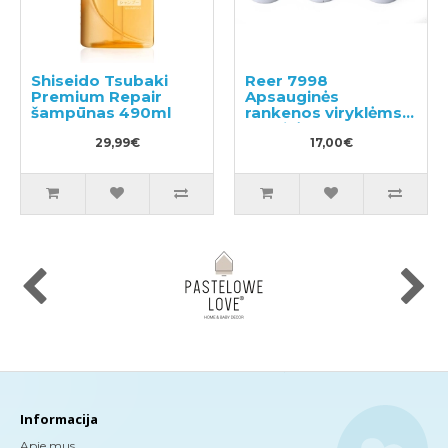
Shiseido Tsubaki
Reer 7998
Premium Repair
Apsauginės
šampūnas 490ml
rankenos viryklėms ir
orkaitėms
29,99€
17,00€
Informacija
Apie mus