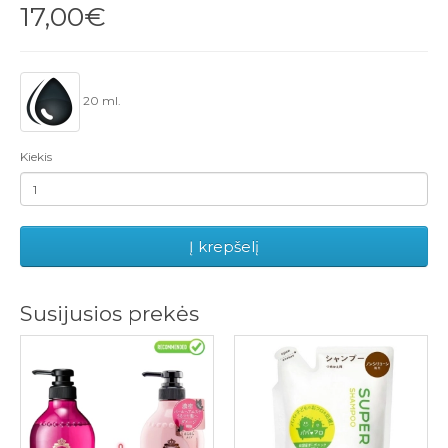
17,00€
20 ml.
Kiekis
Į krepšelį
Susijusios prekės