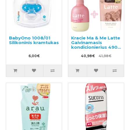
BabyOno 1008/01
Kracie Ma & Me Latte
Silikoninis kramtukas
Gaivinamasis
kondicionierius 490g
+ papildymas 360g
6,00€
40,98€
41,98€