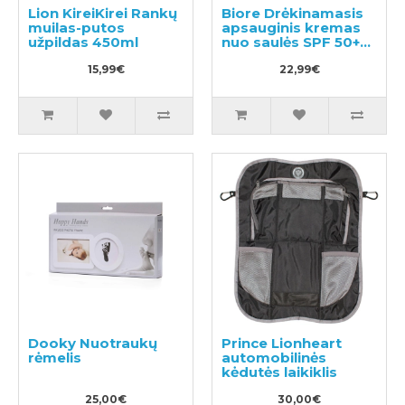
Lion KireiKirei Rankų
Biore Drėkinamasis
muilas-putos
apsauginis kremas
užpildas 450ml
nuo saulės SPF 50+
70g
15,99€
22,99€
Dooky Nuotraukų
Prince Lionheart
rėmelis
automobilinės
kėdutės laikiklis
25,00€
30,00€