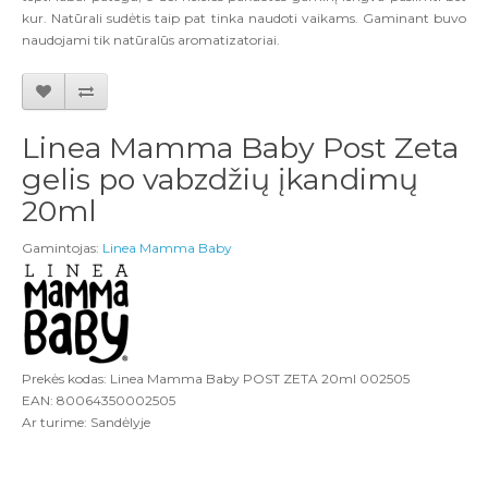
kur. Natūrali sudėtis taip pat tinka naudoti vaikams. Gaminant buvo
naudojami tik natūralūs aromatizatoriai.
Linea Mamma Baby Post Zeta
gelis po vabzdžių įkandimų
20ml
Gamintojas:
Linea Mamma Baby
Prekės kodas: Linea Mamma Baby POST ZETA 20ml 002505
EAN: 80064350002505
Ar turime: Sandėlyje