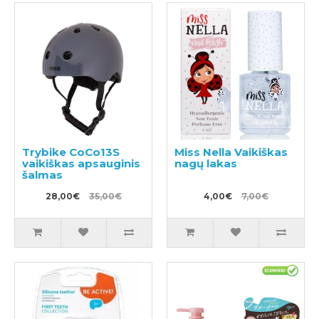
Trybike CoCo13S
Miss Nella Vaikiškas
vaikiškas apsauginis
nagų lakas
šalmas
28,00€
35,00€
4,00€
7,00€