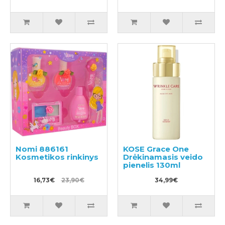
Nomi 886161
KOSE Grace One
Kosmetikos rinkinys
Drėkinamasis veido
pienelis 130ml
16,73€
23,90€
34,99€