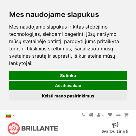
Mes naudojame slapukus
Mes naudojame slapukus ir kitas stebėjimo
technologijas, siekdami pagerinti jūsų naršymo
mūsų svetainėje patirtį, parodyti jums pritaikytą
turinį ir tikslinius skelbimus, išanalizuoti mūsų
svetainės srautą ir suprasti, iš kur ateina mūsų
lankytojai.
Sutinku
Aš atsisakau
Keisti mano pasirinkimus
Svarbu žinoti