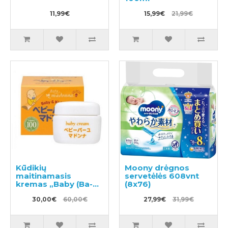
11,99€
15,99€
21,99€
Kūdikių
Moony drėgnos
maitinamasis
servetėlės 608vnt
kremas „Baby (Ba-
(8x76)
yu) Madonna“ 83g
30,00€
60,00€
27,99€
31,99€