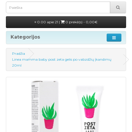
0.00 apie 21 |
0 prekė(s) - 0,00€
Kategorijos
Pradžia
Linea mamma baby post zeta gelis po vabzdžių įkandimų
20ml