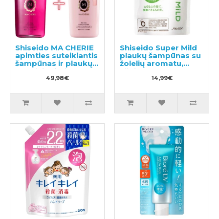
Shiseido MA CHERIE
Shiseido Super Mild
apimties suteikiantis
plaukų šampūnas su
šampūnas ir plaukų
žolelių aromatu,
kondicionierius
užpildas 400ml
450ml
49,98€
14,99€