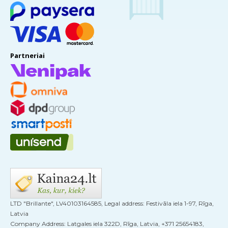
Partneriai
LTD "Brillante", LV40103164585, Legal address: Festivāla iela 1-97, Rīga,
Latvia
Company Address: Latgales iela 322D, Rīga, Latvia, +371 25654183,