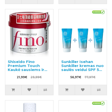
Shiseido Fino
Sunkiller Isehan
Premium Touch
Sunkiller kremas nuo
Kaukė sausiems ir
saulės veidui SPF 50+
pažeistiems
50g 3vnt
plaukams 230g
21,99€
29,99€
56,97€
77,97€