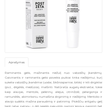
Aprašymas
Raminantis gelis, mažinantis niežulį nuo vabzdžių įkandimų.
Gaivinantis ir raminantis gelio poveikis puikiai tinka niežėjimui, kurį
sukelia vabzdžių įkandimai (uodai, šikšnosparniai, bitės) ir kiti dirgikliai
(pvz., dilgėlės, medūzos), malšinti. Natūralūs augalų ekstraktai, tokie
kaip alavijas, mentolis, pelerinų aliejus, citrinžolė, pelargonija ir
ramunėlės, akimirksniu numalšina dirginimą ir niežėjimą. Mentolio ir
alavijo sudėtis mažina paraudimą ir patinimą. Plokščiu antgaliu gelį
tepti labai patogu, o dėl neielės pakuotės gaminį lengva pasiimti bet