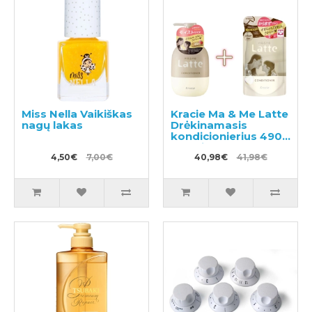
Miss Nella Vaikiškas
Kracie Ma & Me Latte
nagų lakas
Drėkinamasis
kondicionierius 490g
+ papildymas 360g
4,50€
7,00€
40,98€
41,98€