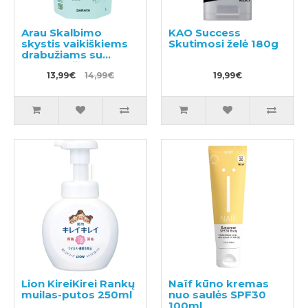
Arau Skalbimo
KAO Success
skystis vaikiškiems
Skutimosi želė 180g
drabužiams su
pelargonijų kvapu
užpildas 1000ml
13,99€
14,99€
19,99€
Lion KireiKirei Rankų
Naïf kūno kremas
muilas-putos 250ml
nuo saulės SPF30
100ml