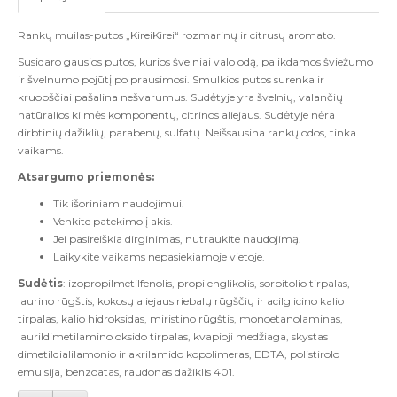
Rankų muilas-putos „KireiKirei“ rozmarinų ir citrusų aromato.
Susidaro gausios putos, kurios švelniai valo odą, palikdamos šviežumo
ir švelnumo pojūtį po prausimosi. Smulkios putos surenka ir
kruopščiai pašalina nešvarumus. Sudėtyje yra švelnių, valančių
natūralios kilmės komponentų, citrinos aliejaus. Sudėtyje nėra
dirbtinių dažiklių, parabenų, sulfatų. Neišsausina rankų odos, tinka
vaikams.
Atsargumo priemonės:
Tik išoriniam naudojimui.
Venkite patekimo į akis.
Jei pasireiškia dirginimas, nutraukite naudojimą.
Laikykite vaikams nepasiekiamoje vietoje.
Sudėtis
: izopropilmetilfenolis, propilenglikolis, sorbitolio tirpalas,
laurino rūgštis, kokosų aliejaus riebalų rūgščių ir acilglicino kalio
tirpalas, kalio hidroksidas, miristino rūgštis, monoetanolaminas,
laurildimetilamino oksido tirpalas, kvapioji medžiaga, skystas
dimetildialilamonio ir akrilamido kopolimeras, EDTA, polistirolo
emulsija, benzoatas, raudonas dažiklis 401.