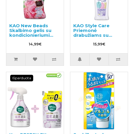
KAO New Beads
KAO Style Care
Skalbimo gelis su
Priemonė
kondicionieriumi
drabužiams su
740g
lyginamuoju ir
14,99€
antistatiniu efektu
15,99€
200ml
Išparduota