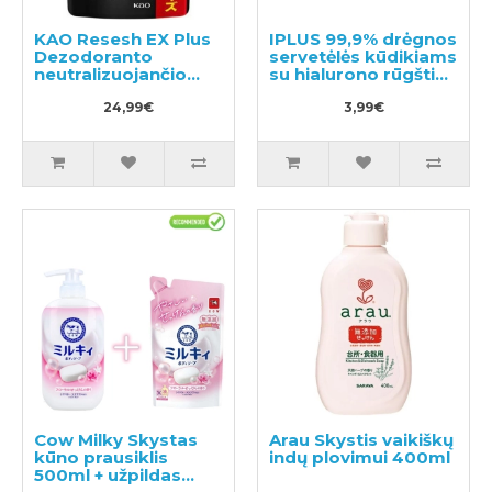
KAO Resesh EX Plus
IPLUS 99,9% drėgnos
Dezodoranto
servetėlės kūdikiams
neutralizuojančio
su hialurono rūgštimi
nemalonų kvapą
80vnt
sportiniams ir darbo
24,99€
3,99€
drabužiams užpildas
680ml
Cow Milky Skystas
Arau Skystis vaikiškų
kūno prausiklis
indų plovimui 400ml
500ml + užpildas