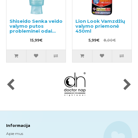
Shiseido Senka veido
Lion Look Vamzdžių
valymo putos
valymo priemonė
probleminei odai
450ml
120g
15,99€
5,99€
8,00€
Informacija
Apie mus