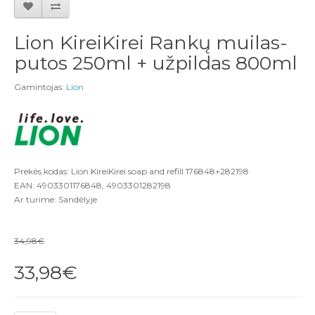
Lion KireiKirei Rankų muilas-
putos 250ml + užpildas 800ml
Gamintojas:
Lion
Prekės kodas: Lion KireiKirei soap and refill 176848+282198
EAN: 4903301176848, 4903301282198
Ar turime: Sandėlyje
34,98€
33,98€