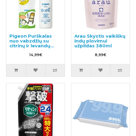
Pigeon Purškalas
Arau Skystis vaikiškų
nuo vabzdžių su
indų plovimui
citrinų ir levandų
užpildas 380ml
aliejaus ekstraktu
50ml
14,99€
8,99€