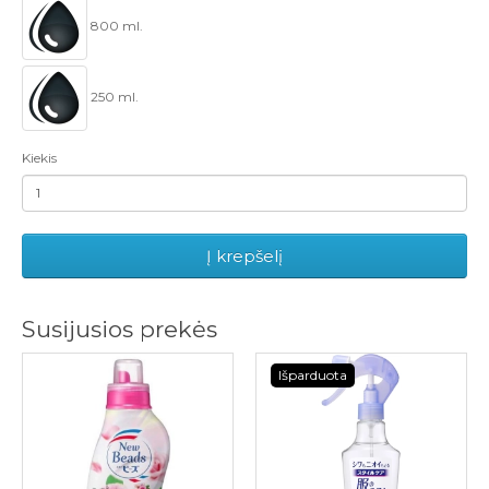
800 ml.
250 ml.
Kiekis
Į krepšelį
Susijusios prekės
Išparduota