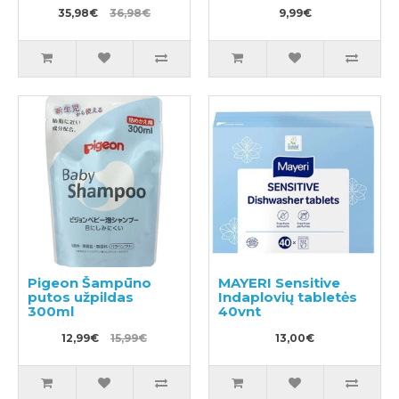
360ml
35,98€
36,98€
9,99€
Pigeon Šampūno
MAYERI Sensitive
putos užpildas
Indaplovių tabletės
300ml
40vnt
12,99€
15,99€
13,00€