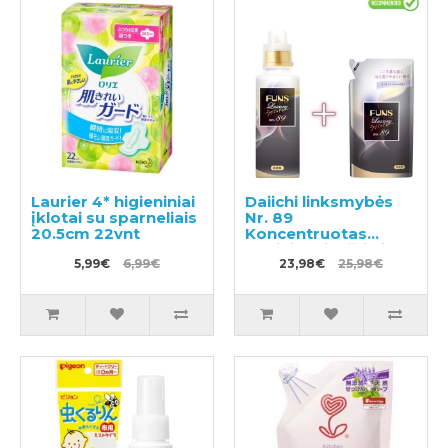
Laurier 4* higieniniai
Daiichi linksmybės
įklotai su sparneliais
Nr. 89
20.5cm 22vnt
Koncentruotas
audinių minkštiklis
5,99€
6,99€
600ml + užpildymui
23,98€
25,98€
480ml