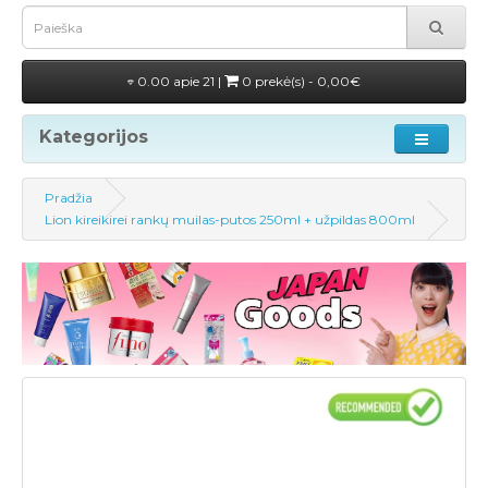
0.00 apie 21 |
0 prekė(s) - 0,00€
Kategorijos
Pradžia
Lion kireikirei rankų muilas-putos 250ml + užpildas 800ml