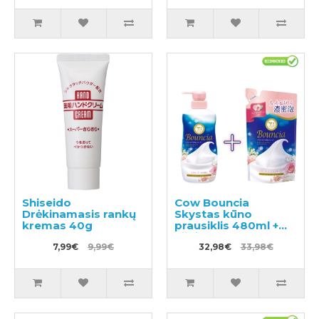
Shiseido
Cow Bouncia
Drėkinamasis rankų
Skystas kūno
kremas 40g
prausiklis 480ml +
užpildas 360ml
7,99€
9,99€
32,98€
33,98€