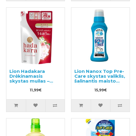
Lion Hadakara
Lion Nanox Top Pre-
Drėkinamasis
Care skystas valiklis,
skystas muilas –
šalinantis maisto
skystas kūno muilas-
dėmes ant drabužių
gelis su gėlių kvapu,
11,99€
160g
15,99€
užpildas 360ml