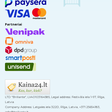
Partneriai
LTD "Brillante", LV40103164585, Legal address: Festivāla iela 1-97, Rīga,
Latvia
Company Address: Latgales iela 322D, Rīga, Latvia, +371 25654183,
info@brillante.lt