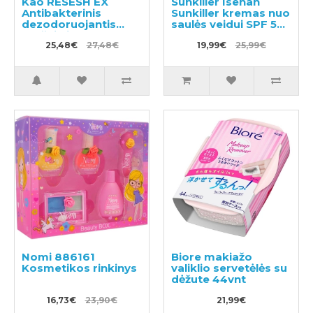
Kao RESESH EX
Sunkiller Isehan
Antibakterinis
Sunkiller kremas nuo
dezodoruojantis
saulės veidui SPF 50+
purškiklis
50g
drabužiams ir
25,48€
27,48€
19,99€
25,99€
skalbiniams, muilo
kvapas 370ml +
užpildas 320ml
Nomi 886161
Biore makiažo
Kosmetikos rinkinys
valiklio servetėlės su
dėžute 44vnt
16,73€
23,90€
21,99€