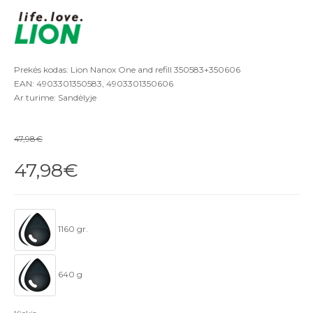
Prekės kodas: Lion Nanox One and refill 350583+350606
EAN: 4903301350583, 4903301350606
Ar turime: Sandėlyje
47,98€
47,98€
1160 gr.
640 g