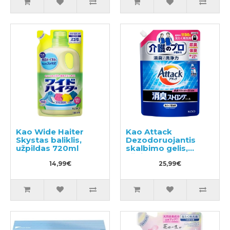
Kao Wide Haiter
Kao Attack
Skystas baliklis,
Dezodoruojantis
užpildas 720ml
skalbimo gelis,
užpildas 1150g
14,99€
25,99€