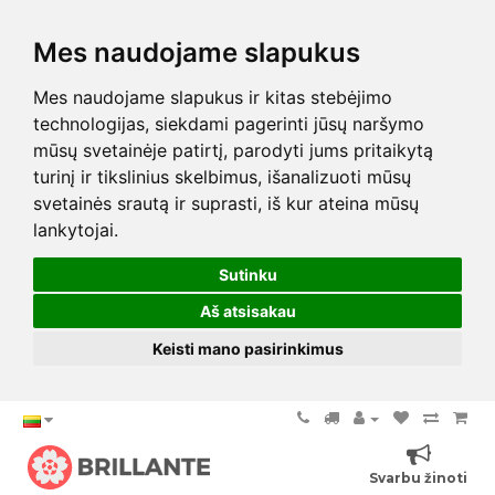
Mes naudojame slapukus
Mes naudojame slapukus ir kitas stebėjimo
technologijas, siekdami pagerinti jūsų naršymo
mūsų svetainėje patirtį, parodyti jums pritaikytą
turinį ir tikslinius skelbimus, išanalizuoti mūsų
svetainės srautą ir suprasti, iš kur ateina mūsų
lankytojai.
Sutinku
Aš atsisakau
Keisti mano pasirinkimus
Svarbu žinoti