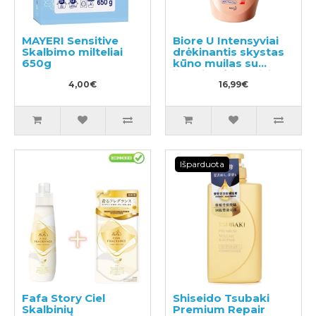
MAYERI Sensitive
Biore U Intensyviai
Skalbimo milteliai
drėkinantis skystas
650g
kūno muilas su
švelniu gėlių-vaisių
4,00€
aromatou 480ml
16,99€
Išparduota
Fafa Story Ciel
Shiseido Tsubaki
Skalbinių
Premium Repair