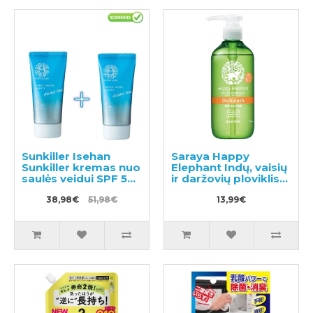
Sunkiller Isehan
Saraya Happy
Sunkiller kremas nuo
Elephant Indų, vaisių
saulės veidui SPF 50+
ir daržovių ploviklis
50g 2vnt
300ml
38,98€
51,98€
13,99€