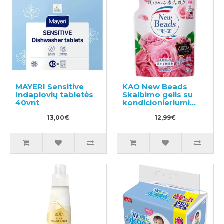
MAYERI Sensitive
KAO New Beads
Indaplovių tabletės
Skalbimo gelis su
40vnt
kondicionieriumi
užpildas 650g
13,00€
12,99€