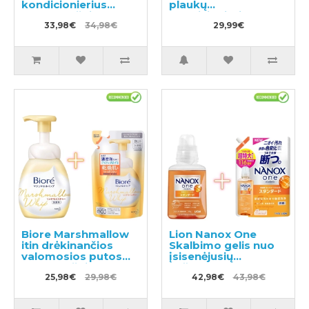
kondicionierius
plaukų
600ml + užpildas
kondicionierius
500ml
33,98€
34,98€
490ml
29,99€
Biore Marshmallow
Lion Nanox One
itin drėkinančios
Skalbimo gelis nuo
valomosios putos
įsisenėjusių
150ml + užpildas
nešvarumų 380g +
130ml
25,98€
29,98€
užpildas 1160g
42,98€
43,98€