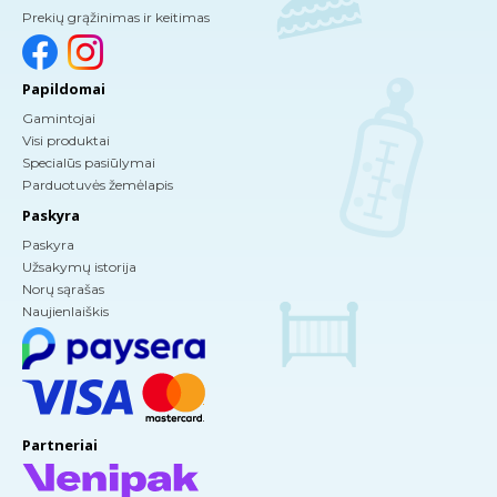
Prekių grąžinimas ir keitimas
Papildomai
Gamintojai
Visi produktai
Specialūs pasiūlymai
Parduotuvės žemėlapis
Paskyra
Paskyra
Užsakymų istorija
Norų sąrašas
Naujienlaiškis
Partneriai