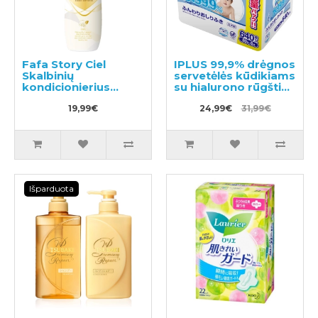
Fafa Story Ciel
IPLUS 99,9% drėgnos
Skalbinių
servetėlės kūdikiams
kondicionierius
su hialurono rūgštimi
600ml
640vnt (8x80)
19,99€
24,99€
31,99€
Išparduota