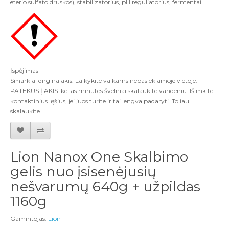
eterio sulfato druskos), stabilizatorius, pH reguliatorius, fermentai.
Įspėjimas
Smarkiai dirgina akis. Laikykite vaikams nepasiekiamoje vietoje.
PATEKUS Į AKIS: kelias minutes švelniai skalaukite vandeniu. Išimkite
kontaktinius lęšius, jei juos turite ir tai lengva padaryti. Toliau
skalaukite.
Lion Nanox One Skalbimo
gelis nuo įsisenėjusių
nešvarumų 640g + užpildas
1160g
Gamintojas:
Lion