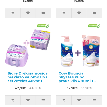
mentolio, užpildas
14,99€
užpildas 380ml
19,99€
400ml
Biore Drėkinamosios
Cow Bouncia
makiažo valomosios
Skystas kūno
servetėlės 46vnt +
prausiklis 480ml +
pakaitinis blokas
užpildas 360ml
46vnt
42,98€
44,98€
32,98€
33,98€