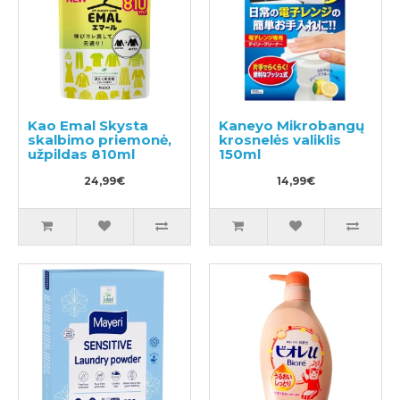
Kao Emal Skysta
Kaneyo Mikrobangų
skalbimo priemonė,
krosnelės valiklis
užpildas 810ml
150ml
24,99€
14,99€