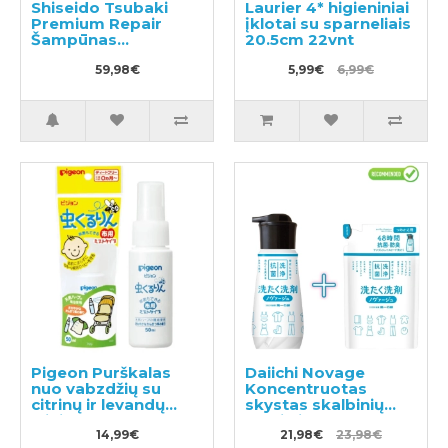
Shiseido Tsubaki
Laurier 4* higieniniai
Premium Repair
įklotai su sparneliais
Šampūnas
20.5cm 22vnt
490ml+plaukų
kondicionierius
59,98€
5,99€
6,99€
490ml
Pigeon Purškalas
Daiichi Novage
nuo vabzdžių su
Koncentruotas
citrinų ir levandų
skystas skalbinių
aliejaus ekstraktu
ploviklis 300ml +
50ml
14,99€
užpildymui 270ml
21,98€
23,98€