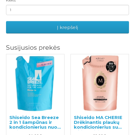
Kiekis
Į krepšelį
Susijusios prekės
Shiseido Sea Breeze
Shiseido MA CHERIE
2 in 1 šampūnas ir
Drėkinantis plaukų
kondicionierius nuo
kondicionierius su
pleiskanų su
gėlių- vaisių kvapu,