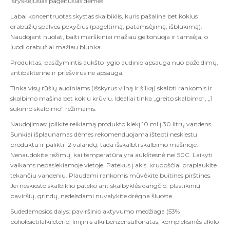
išryškėjusias pageltusias dėmes.
Labai koncentruotas skystas skalbiklis, kuris pašalina bet kokius
drabužių spalvos pokyčius (pageltimą, patamsėjimą, išblukimą).
Naudojant nuolat, balti marškiniai mažiau geltonuoja ir tamsėja, o
juodi drabužiai mažiau blunka.
Produktas, pasižymintis aukšto lygio audinio apsauga nuo pažeidimų,
antibakterine ir priešvirusine apsauga.
Tinka visų rūšių audiniams (išskyrus vilną ir šilką) skalbti rankomis ir
skalbimo mašina bet kokiu krūviu. Idealiai tinka „greito skalbimo“, „1
sukimo skalbimo“ režimams.
Naudojimas: įpilkite reikiamą produkto kiekį 10 ml į 30 litrų vandens.
Sunkiai išplaunamas dėmes rekomenduojama ištepti neskiestu
produktu ir palikti 12 valandų, tada išskalbti skalbimo mašinoje.
Nenaudokite režimų, kai temperatūra yra aukštesnė nei 50C. Laikyti
vaikams nepasiekiamoje vietoje. Patekus į akis, kruopščiai praplaukite
tekančiu vandeniu. Plaudami rankomis mūvėkite buitines pirštines.
Jei neskiesto skalbiklio pateko ant skalbyklės dangčio, plastikinių
paviršių, grindų, nedelsdami nuvalykite drėgna šluoste.
Sudedamosios dalys: paviršinio aktyvumo medžiaga (53%
polioksietilalkileterio, linijinis alkilbenzensulfonatas, kompleksinės alkilo