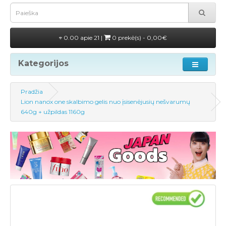
0.00 apie 21 |
0 prekė(s) - 0,00€
Kategorijos
Pradžia
Lion nanox one skalbimo gelis nuo įsisenėjusių nešvarumų
640g + užpildas 1160g