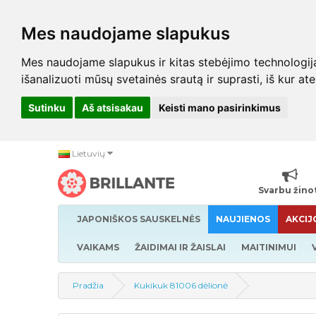
Mes naudojame slapukus
Mes naudojame slapukus ir kitas stebėjimo technologijas,
išanalizuoti mūsų svetainės srautą ir suprasti, iš kur at
Sutinku
Aš atsisakau
Keisti mano pasirinkimus
Lietuvių
Svarbu žino
JAPONIŠKOS SAUSKELNĖS
NAUJIENOS
AKCIJ
VAIKAMS
ŽAIDIMAI IR ŽAISLAI
MAITINIMUI
Pradžia
Kukikuk 81006 dėlionė