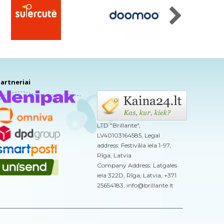
artneriai
LTD "Brillante",
LV40103164585, Legal
address: Festivāla iela 1-97,
Rīga, Latvia
Company Address: Latgales
iela 322D, Rīga, Latvia, +371
25654183, info@brillante.lt