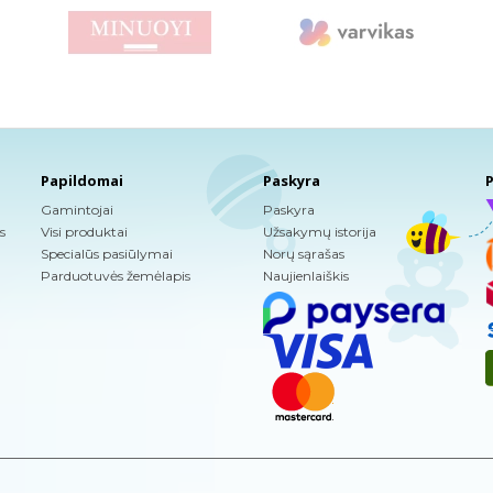
Papildomai
Paskyra
P
Gamintojai
Paskyra
s
Visi produktai
Užsakymų istorija
Specialūs pasiūlymai
Norų sąrašas
Parduotuvės žemėlapis
Naujienlaiškis