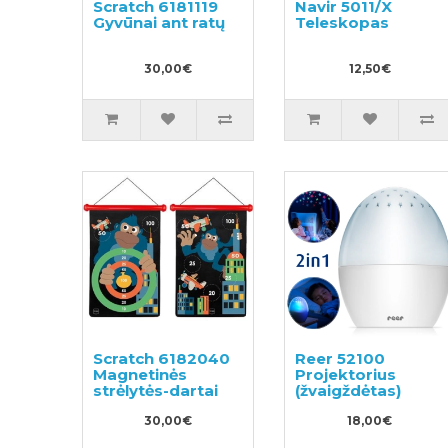
Scratch 6181119
Navir 5011/X
Gyvūnai ant ratų
Teleskopas
30,00€
12,50€
Scratch 6182040
Reer 52100
Magnetinės
Projektorius
strėlytės-dartai
(žvaigždėtas)
30,00€
18,00€