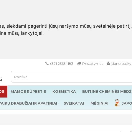
 siekdami pagerinti jūsų naršymo mūsų svetainėje patirtį, pa
eina mūsų lankytojai.
+371 25654183
Pristatymas
Mano pasky
ti
OS
MAMOS RŪPESTIS
KOSMETIKA
BUITINĖ CHEMINĖS MED
VAIKŲ DRABUŽIAI IR APATINIAI
SVEIKATAI
MĖGINIAI
JAPO