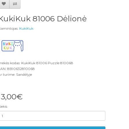
KukiKuk 81006 Dėlionė
amintojas:
KukiKuk
rekės kodas: KukiKuk 81006 Puzzle 810068
AN: 8590632810068
r turime: Sandėlyje
13,00€
iekis