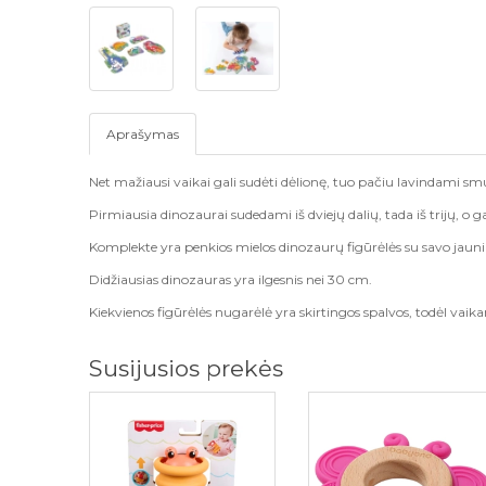
Aprašymas
Net mažiausi vaikai gali sudėti dėlionę, tuo pačiu lavindami sm
Pirmiausia dinozaurai sudedami iš dviejų dalių, tada iš trijų, o ga
Komplekte yra penkios mielos dinozaurų figūrėlės su savo jauniklia
Didžiausias dinozauras yra ilgesnis nei 30 cm.
Kiekvienos figūrėlės nugarėlė yra skirtingos spalvos, todėl vaika
Susijusios prekės