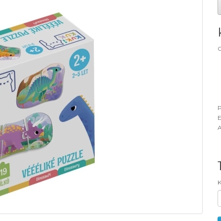
G
P
E
A
K