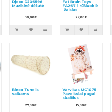
Djeco DJ06596
Fat Brain Toys
Muzikinė dėžutė
FA267-1 rūšiuoklė
-žaislas
30,00€
27,00€
Bieco Tunelis
Varvikas MC1075
vaikams
Paveikslai pagal
skaičius
27,00€
15,00€