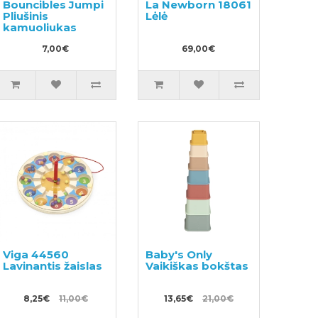
Bouncibles Jumpi
La Newborn 18061
Pliušinis
Lėlė
kamuoliukas
7,00€
69,00€
Viga 44560
Baby's Only
Lavinantis žaislas
Vaikiškas bokštas
8,25€
11,00€
13,65€
21,00€