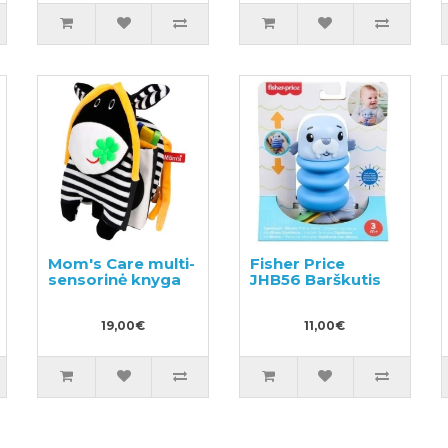
Mom's Care multi-
Fisher Price
sensorinė knyga
JHB56 Barškutis
19,00€
11,00€