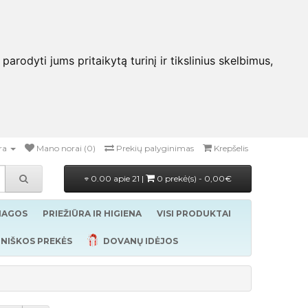
rodyti jums pritaikytą turinį ir tikslinius skelbimus,
ra
Mano norai (0)
Prekių palyginimas
Krepšelis
0.00 apie 21 |
0 prekė(s) - 0,00€
ŽIAGOS
PRIEŽIŪRA IR HIGIENA
VISI PRODUKTAI
NIŠKOS PREKĖS
DOVANŲ IDĖJOS