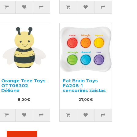
Orange Tree Toys
Fat Brain Toys
OTT06302
FA208-1
Dėlionė
sensorinis žaislas
8,00€
27,00€