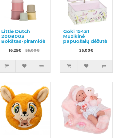
Little Dutch
Goki 15431
2008003
Muzikinė
Bokštas-piramidė
papuošalų dėžutė
16,25€
25,00€
25,00€