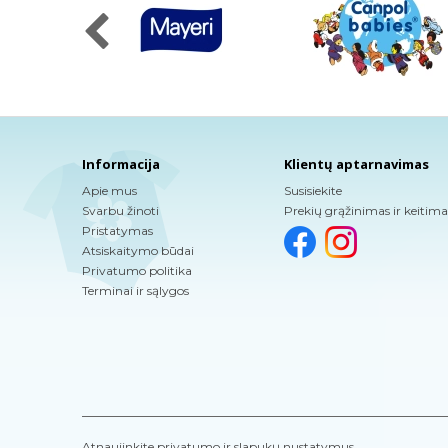
Informacija
Klientų aptarnavimas
Apie mus
Susisiekite
Svarbu žinoti
Prekių grąžinimas ir keitima
Pristatymas
Atsiskaitymo būdai
Privatumo politika
Terminai ir sąlygos
Atnaujinkite privatumo ir slapukų nustatymus