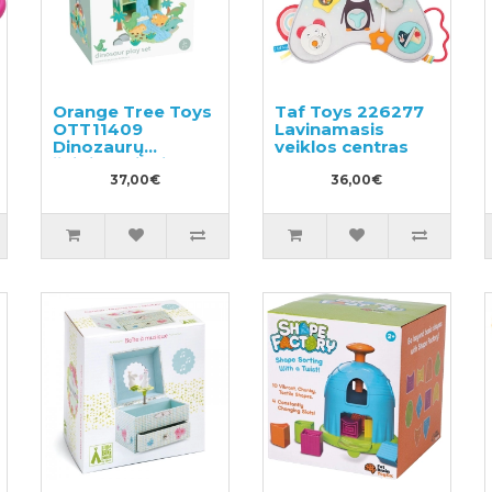
Orange Tree Toys
Taf Toys 226277
OTT11409
Lavinamasis
Dinozaurų
veiklos centras
žaidimo rinkinys
37,00€
36,00€