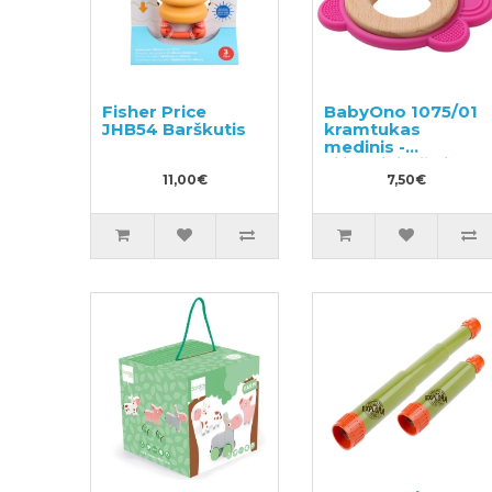
Fisher Price
BabyOno 1075/01
JHB54 Barškutis
kramtukas
medinis -
silikoninis, žalias -
11,00€
drugelis
7,50€